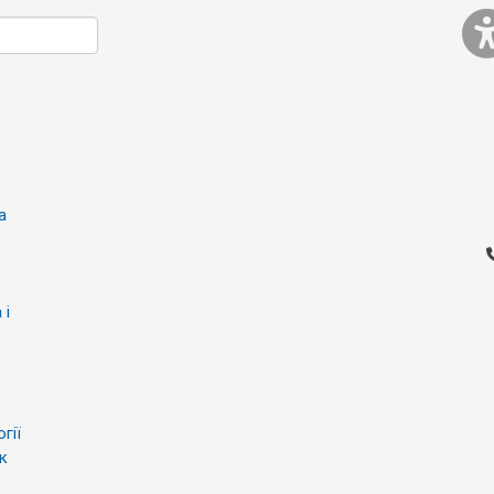
а
 і
гії
к