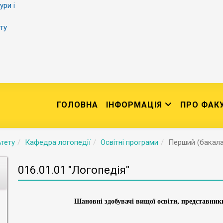
ури і
ту
ГОЛОВНА
ІНФОРМАЦІЯ
ПРО ФАК
тету
Кафедра логопедії
Освітні програми
Перший (бакала
016.01.01 "Логопедія"
Шановні здобувачі вищої освіти, представники