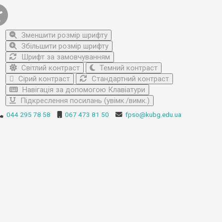
Зменшити розмір шрифту
Збільшити розмір шрифту
Шрифт за замовчуванням
Світлий контраст
Темний контраст
Сірий контраст
Стандартний контраст
Навігація за допомогою Клавіатури
Підкреслення посилань (увімк./вимк.)
044 295 78 58
067 473 81 50
fpso@kubg.edu.ua