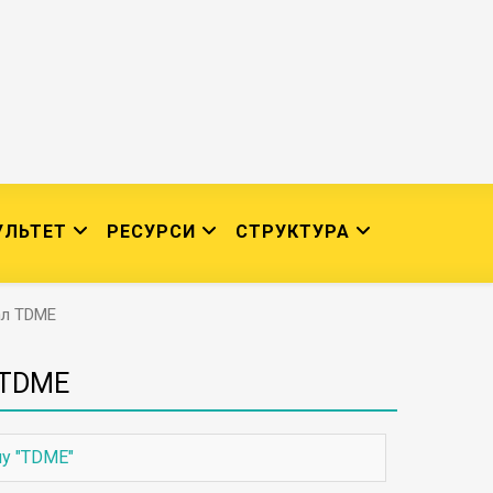
УЛЬТЕТ
РЕСУРСИ
СТРУКТУРА
ал TDME
 TDME
лу "TDME"