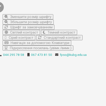
Зменшити розмір шрифту
Збільшити розмір шрифту
Шрифт за замовчуванням
Світлий контраст
Темний контраст
Сірий контраст
Стандартний контраст
Навігація за допомогою Клавіатури
Підкреслення посилань (увімк./вимк.)
044 295 78 58
067 473 81 50
fpso@kubg.edu.ua