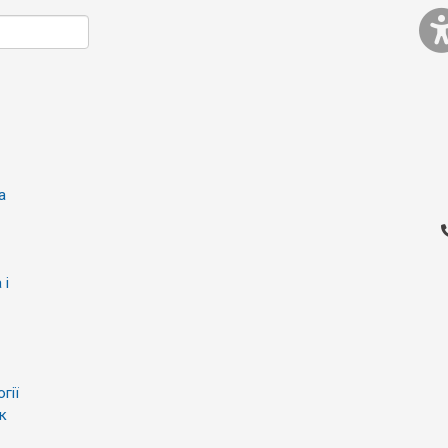
а
 і
гії
к