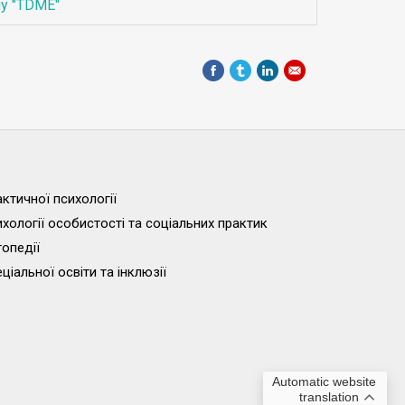
у "TDME"
ктичної психології
хології особистості та соціальних практик
опедії
іальної освіти та інклюзії
Automatic website
translation