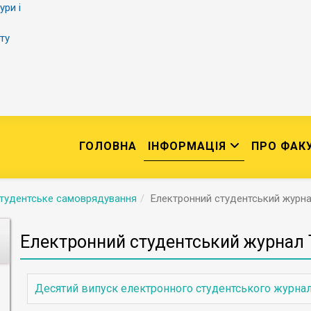
ури і
ту
ГОЛОВНА
ІНФОРМАЦІЯ
ПРО ФАК
тудентське самоврядування
Електронний студентський журн
Електронний студентський журнал
Десятий випуск електронного студентського журна