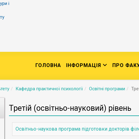
ури і
ту
ГОЛОВНА
ІНФОРМАЦІЯ
ПРО ФАК
тету
Кафедра практичної психології
Освітні програми
Тре
Третій (освітньо-науковий) рівень
Освітньо-наукова програма підготовки докторів філос