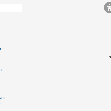
а
 і
гії
к