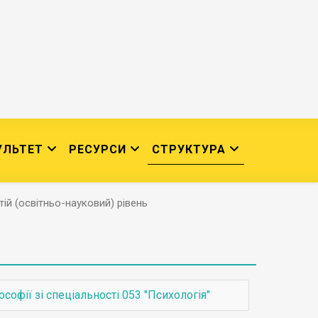
УЛЬТЕТ
РЕСУРСИ
СТРУКТУРА
тій (освітньо-науковий) рівень
офії зі спеціальності 053 "Психологія"