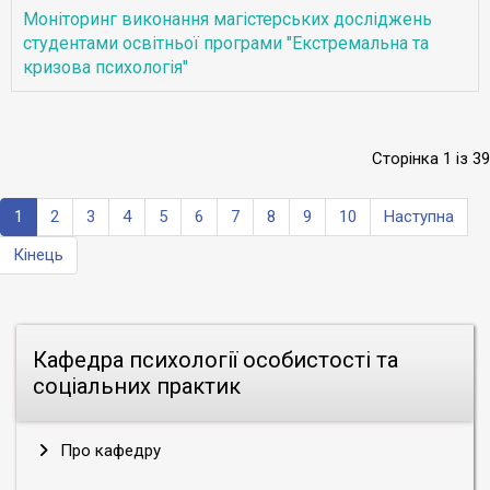
Моніторинг виконання магістерських досліджень
студентами освітньої програми "Екстремальна та
кризова психологія"
Сторінка 1 із 39
1
2
3
4
5
6
7
8
9
10
Наступна
Кінець
Кафедра психології особистості та
соціальних практик
Про кафедру