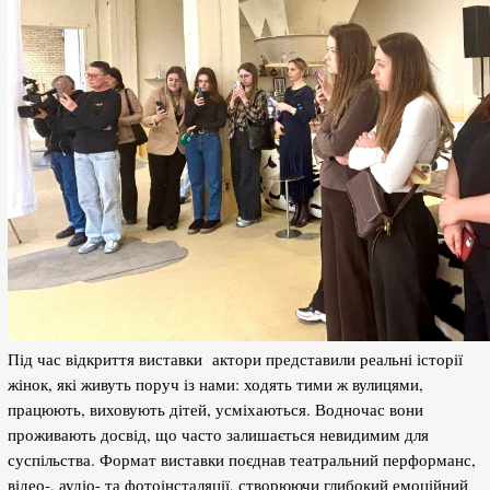
Під час відкриття виставки актори представили реальні історії
жінок, які живуть поруч із нами: ходять тими ж вулицями,
працюють, виховують дітей, усміхаються. Водночас вони
проживають досвід, що часто залишається невидимим для
суспільства. Формат виставки поєднав театральний перформанс,
відео-, аудіо- та фотоінсталяції, створюючи глибокий емоційний