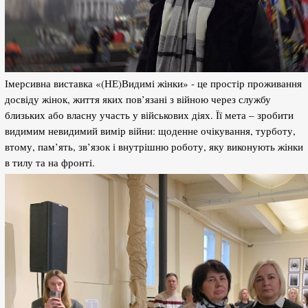
Імерсивна виставка «(НЕ)Видимі жінки» - це простір проживання
досвіду жінок, життя яких пов’язані з війною через службу
близьких або власну участь у військових діях. Її мета – зробити
видимим невидимий вимір війни: щоденне очікування, турботу,
втому, пам’ять, зв’язок і внутрішню роботу, яку виконують жінки
в тилу та на фронті.