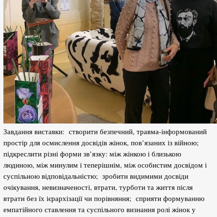
Завдання виставки: створити безпечний, травма-інформований
простір для осмислення досвідів жінок, пов’язаних із війною;
підкреслити різні форми зв’язку: між жінкою і близькою
людиною, між минулим і теперішнім, між особистим досвідом і
суспільною відповідальністю; зробити видимими досвіди
очікування, невизначеності, втрати, турботи та життя після
втрати без їх ієрархізації чи порівняння; сприяти формуванню
емпатійного ставлення та суспільного визнання ролі жінок у